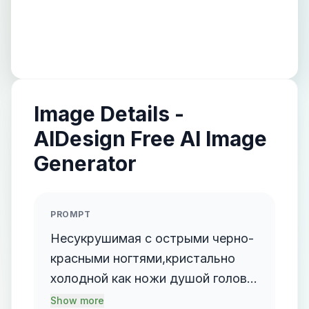
Image Details -
AIDesign Free AI Image
Generator
PROMPT
Несукрушимая с острыми черно-
красными ногтями,кристально
холодной как ножи душой голова
её покрыта густым длинными
Show more