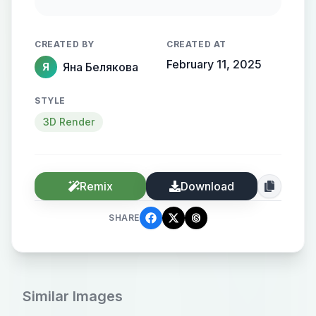
волосами океана в руках она
держит сотни планет.королева
CREATED BY
CREATED AT
нетзведанного космоса и чёрной
February 11, 2025
Яна Белякова
Я
мотерии
STYLE
3D Render
Remix
Download
SHARE
Similar Images