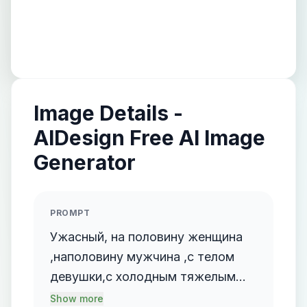
Image Details -
AIDesign Free AI Image
Generator
PROMPT
Ужасный, на половину женщина
,наполовину мужчина ,с телом
девушки,с холодным тяжелым
взглядом,голова покрыта ,черно-
Show more