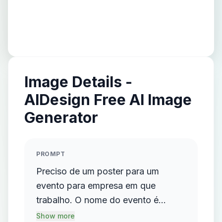
Image Details -
AIDesign Free AI Image
Generator
PROMPT
Preciso de um poster para um
evento para empresa em que
trabalho. O nome do evento é
"QADay", precisa ter fundo branco
Show more