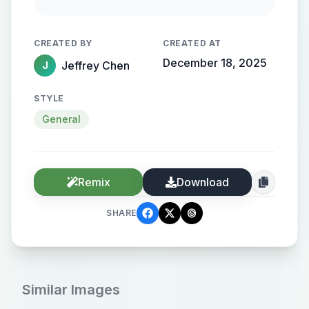
黑色粗犷线条为轮廓，点缀红、绿、
黄、蓝等鲜艳色彩于狗的面部、颈部
CREATED BY
CREATED AT
等部位；构图视角为平视的半身特
December 18, 2025
Jeffrey Chen
J
写，画面排版简洁留白，构图形式采
用自由随性的线条堆叠；细节上要突
STYLE
出龙的夸张大眼睛、咧嘴露齿的神
General
态，线条粗糙且富有动感，添加类似
速写的笔触痕迹，整体呈现随性又充
满活力的视觉效果。
Remix
Download
SHARE
Similar Images