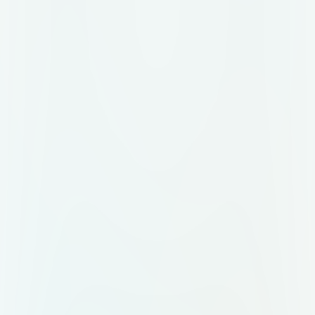
на бейдже организатора.
Цветовая палитра: глубокий
синий (#1E3A5F) как основной,
акцентный — мягкое золото
(#C9A96E). Допустим белый фон
или тёмная версия логотипа.
Идея знака: абстрактный символ,
объединяющий несколько
элементов в одно целое.
Например: несколько точек или
линий, сходящихся в одну форму.
Или стилизованная буква "М",
внутри которой просматривается
узел или связка. Без клише вроде
колокольчиков, воздушных шаров
и свадебных колец. Композиция: