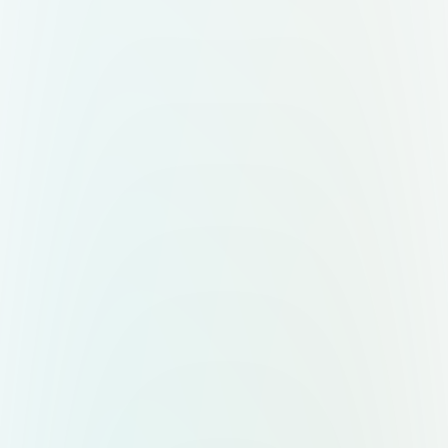
знак + слово "Меро". Два
варианта — горизонтальный (знак
слева, текст справа) и
вертикальный (знак сверху, текст
снизу). Форматы: вектор,
прозрачный фон,
масштабируемость.