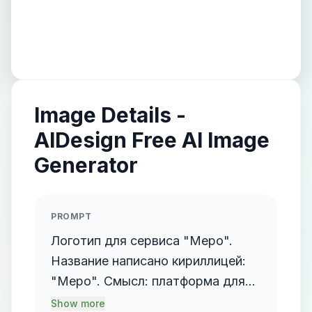
Image Details -
AIDesign Free AI Image
Generator
PROMPT
Логотип для сервиса "Mepo".
Название написано кириллицей:
"Mepo". Смысл: платформа для
организаторов мероприятий.
Show more