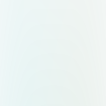
знак + слово "Mepo". Два
варианта — горизонтальный (знак
слева, текст справа) и
вертикальный (знак сверху, текст
снизу). Форматы: вектор,
прозрачный фон,
масштабируемость.