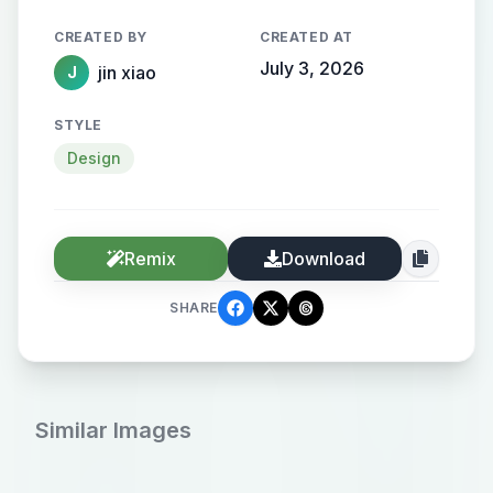
藏品牌首字母或服装相关图形元素
CREATED BY
CREATED AT
（如衣架、蝴蝶结、连衣裙等）。扁
July 3, 2026
jin xiao
J
平矢量风格，透明背景。
STYLE
Design
Remix
Download
SHARE
Similar Images