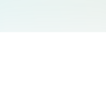
You May Also Like
Support
Free Audio Editor
Email Us
:
support@aidesign.click
Use Suno
𝕏
Suno Downloader Pro
Version
: 1.7.0
Flappy Bird
Free AI Storyboard
AIBEI
Driving In The World