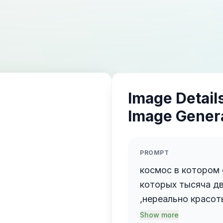
Image Details
Image Gener
PROMPT
космос в котором 
которых тысяча д
,нереально красот
готика,фентози.эз
Show more