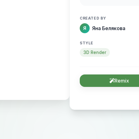
CREATED BY
Яна Белякова
Я
STYLE
3D Render
Remix