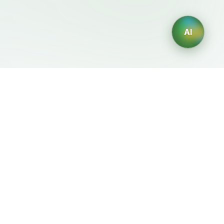
AI
Legal
Generadores IA
Terms of Service
Generador de logos IA
Privacy Policy
Generador de avatares IA
Refund Policy
Generador de Retratos
Profesionales con IA
Generador de Diseño de
Interiores con IA
Generador de Personajes
con IA
Generador de Diseños de
Camisetas con IA
Generador de fondos de