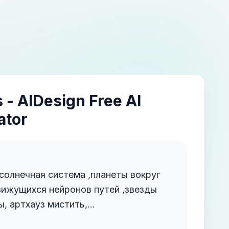
 - AIDesign Free AI
ator
солнечная система ,планеты вокруг
вижущихся нейронов путей ,звезды
ы, артхауз мистить,
отерика,