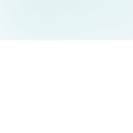
AIDesign
©
2026
AIDesign
.
All Rights Reserved
Free AI-powered image generation for everyone