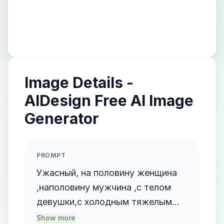
Image Details -
AIDesign Free AI Image
Generator
PROMPT
Ужасный, на половину женщина
,наполовину мужчина ,с телом
девушки,с холодным тяжелым
взглядом,голова покрыта ,черно-
Show more