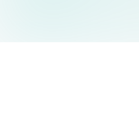
AIDesign
©
2026
AIDesign
.
All Rights Reserved
Free AI-powered image generation for everyone