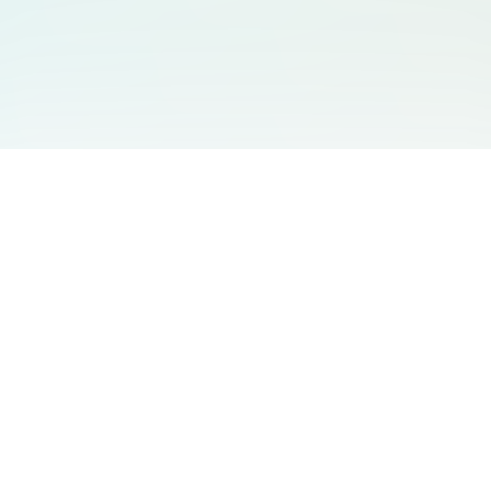
You May Also Like
Support
Free Audio Editor
Email Us
:
support@aidesign.click
Use Suno
𝕏
Suno Downloader Pro
Version
: 1.7.0
Flappy Bird
Free AI Storyboard
AIBEI
Driving In The World