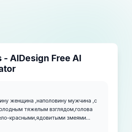
 - AIDesign Free AI
ator
ину женщина ,наполовину мужчина ,с
холодным тяжелым взглядом,голова
бело-красными,ядовитыми змеями
ются подобно нейронов головного