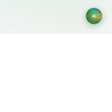
AI
Legal
Generadores IA
Terms of Service
Generador de logos IA
Privacy Policy
Generador de avatares IA
Refund Policy
Generador de Retratos
Profesionales con IA
Generador de Diseño de
Interiores con IA
Generador de Personajes
con IA
Generador de Diseños de
Camisetas con IA
Generador de fondos de