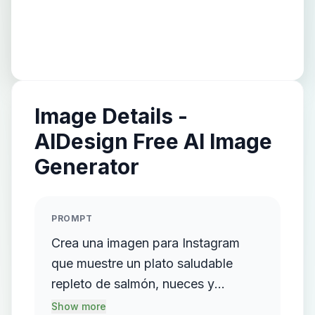
Image Details -
AIDesign Free AI Image
Generator
PROMPT
Crea una imagen para Instagram
que muestre un plato saludable
repleto de salmón, nueces y
arándanos frescos. La escena debe
Show more