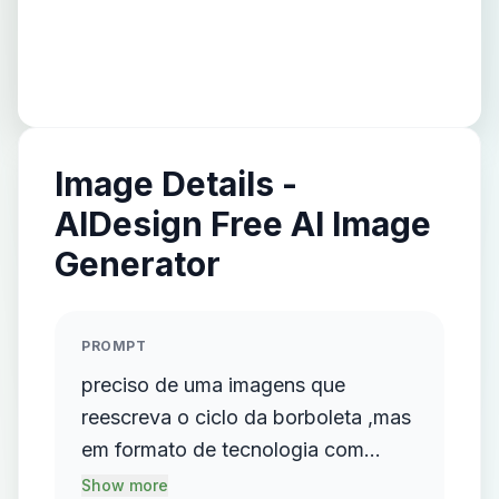
Image Details -
AIDesign Free AI Image
Generator
PROMPT
preciso de uma imagens que
reescreva o ciclo da borboleta ,mas
em formato de tecnologia com
traços tercnologicos em formato de
Show more