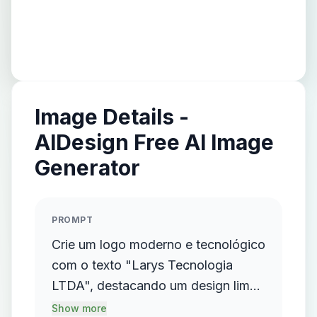
Image Details -
AIDesign Free AI Image
Generator
PROMPT
Crie um logo moderno e tecnológico
com o texto "Larys Tecnologia
LTDA", destacando um design limpo
e minimalista, sem fundo, utilizando
Show more