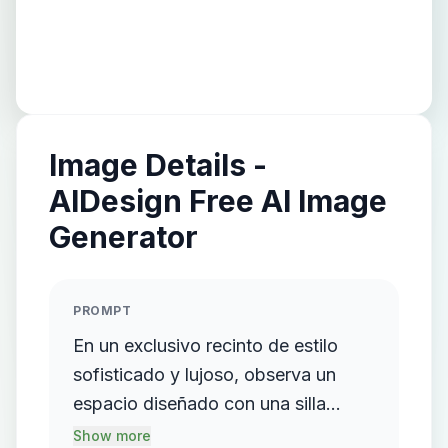
Image Details -
AIDesign Free AI Image
Generator
PROMPT
En un exclusivo recinto de estilo
sofisticado y lujoso, observa un
espacio diseñado con una silla
moderna de líneas limpias y
Show more