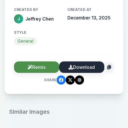
格，强烈视觉效果，空灵，童话，Q
CREATED BY
CREATED AT
萌，星星，圣诞老人
December 13, 2025
Jeffrey Chen
J
STYLE
General
Remix
Download
SHARE
Similar Images