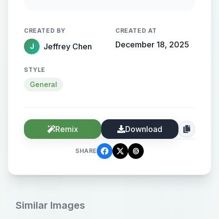
黑色粗犷线条为轮廓，点缀红、绿、
黄、蓝等鲜艳色彩于狗的面部、颈部
CREATED BY
CREATED AT
等部位；构图视角为平视的半身特
December 18, 2025
Jeffrey Chen
J
写，画面排版简洁留白，构图形式采
用自由随性的线条堆叠；细节上要突
STYLE
出龙的夸张大眼睛、咧嘴露齿的神
General
态，线条粗糙且富有动感，添加类似
速写的笔触痕迹，整体呈现随性又充
满活力的视觉效果。
Remix
Download
SHARE
Similar Images