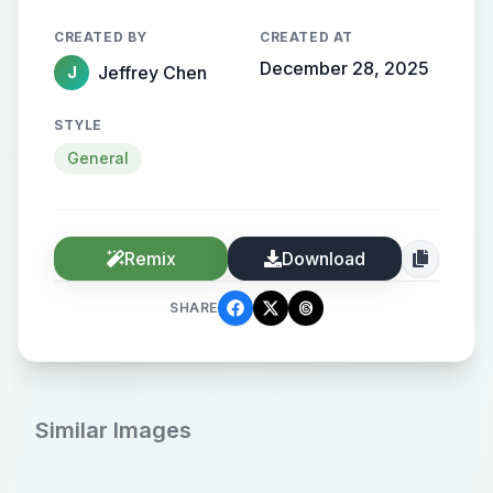
两用飞机。主次分明，情绪铺垫整幅
CREATED BY
CREATED AT
平静如镜的水面，横向一舟驶过，静
December 28, 2025
Jeffrey Chen
J
中有动，极简，唯美，一色一线，独
特构图，高空俯视角，纯净钴蓝色，
STYLE
空灵，诧寂
General
Remix
Download
SHARE
Similar Images