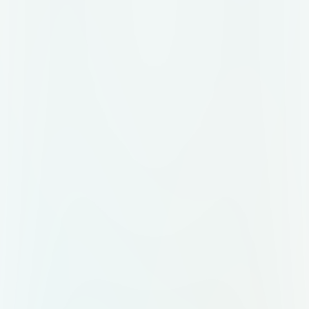
2px, скруглённые углы. 3.
Карточки и плашки: оформление
карточки подрядчика, плашки
статуса, кнопки. Чистые, с
мягкими тенями и скруглениями
12px. 4. Бейдж: «Топ-организатор
Меро» в сине-золотых тонах. 5.
Презентационный слайд: шаблон
с заголовком, подзаголовком и
местом для скриншота. Всё
должно выглядеть дорого,
технологично и внушать доверие.