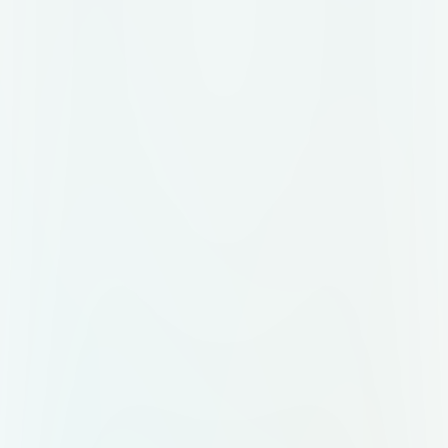
мобильном приложении и на
бейдже организатора. Цветовая
палитра: графитовый (#2D2D2D)
как основной, акцентный —
терракота (#C27A5A). Допустим
тёплый белый фон (#FAF8F5).
Идея знака: абстрактный символ,
объединяющий несколько
элементов в одно целое.
Например: несколько точек или
линий, сходящихся в одну форму.
Или стилизованная буква "M",
внутри которой просматривается
узел или связка. Без клише вроде
колокольчиков, воздушных шаров
и свадебных колец. Композиция: