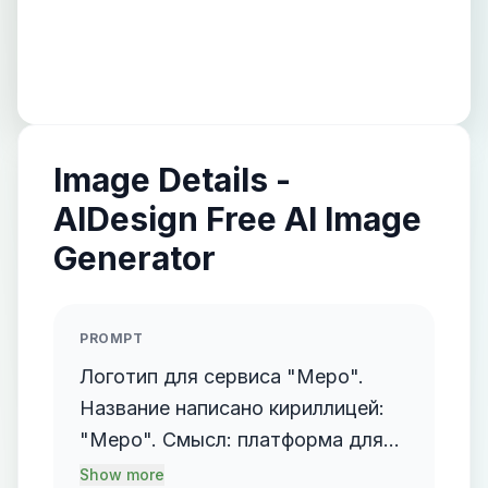
Image Details -
AIDesign Free AI Image
Generator
PROMPT
Логотип для сервиса "Mepo".
Название написано кириллицей:
"Mepo". Смысл: платформа для
организаторов мероприятий.
Show more