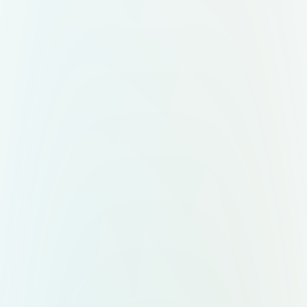
знак + слово "Mepo". Два
варианта — горизонтальный (знак
слева, текст справа) и
вертикальный (знак сверху, текст
снизу). Форматы: вектор,
прозрачный фон,
масштабируемость.