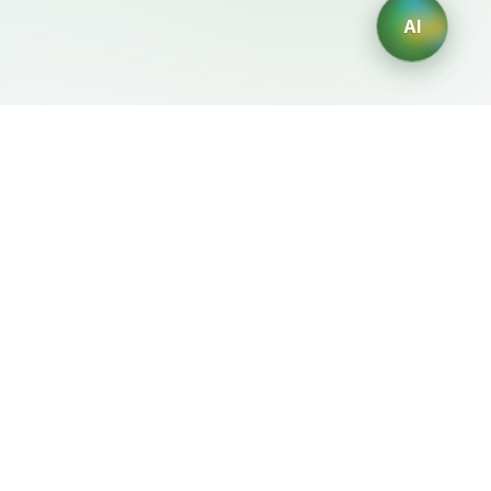
AI
Mentions Légales
Générateurs IA
Conditions d'Utilisation
Générateur de logos IA
Politique de Confidentialité
Générateur d'avatars IA
Politique de
Générateur de Portraits
Remboursement
Professionnels IA
Générateur de Design
d'Intérieur IA
Générateur de
Personnages IA
Générateur de Designs de
T-Shirts IA
Générateur de fonds
d'écran IA
Générateur de tatouages