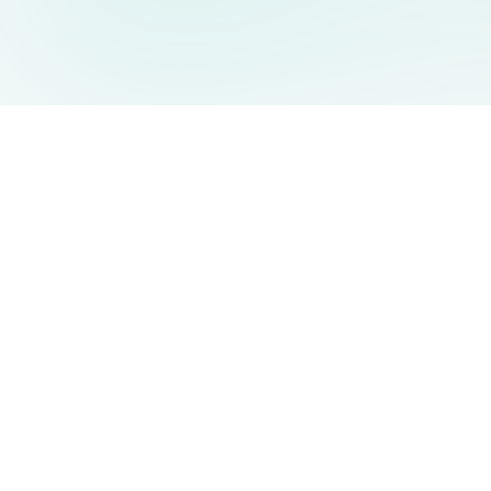
AIDesign
©
2026
AIDesign
.
Tous Droits Réservés
Génération d'images par IA gratuite pour tous