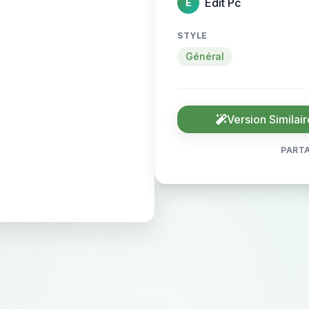
Edit Pc
E
STYLE
Général
Version Similair
PARTA