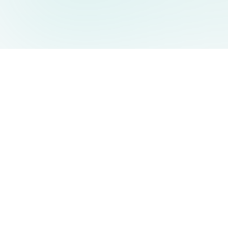
AIDesign
©
2026
AIDesign
.
Tous Droits Réservés
Génération d'images par IA gratuite pour tous