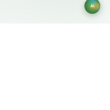
AI
Mentions Légales
Générateurs IA
Conditions d'Utilisation
Générateur de logos IA
Politique de Confidentialité
Générateur d'avatars IA
Politique de
Générateur de Portraits
Remboursement
Professionnels IA
Générateur de Design
d'Intérieur IA
Générateur de
Personnages IA
Générateur de Designs de
T-Shirts IA
Générateur de fonds
d'écran IA
Générateur de tatouages