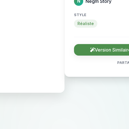
Negm Story
N
STYLE
Réaliste
Version Similair
PARTA