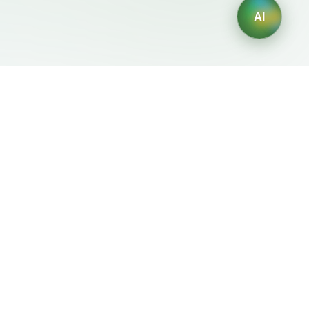
AI
Mentions Légales
Générateurs IA
Conditions d'Utilisation
Générateur de logos IA
Politique de Confidentialité
Générateur d'avatars IA
Politique de
Générateur de Portraits
Remboursement
Professionnels IA
Générateur de Design
d'Intérieur IA
Générateur de
Personnages IA
Générateur de Designs de
T-Shirts IA
Générateur de fonds
d'écran IA
Générateur de tatouages