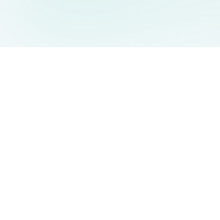
AIDesign
©
2026
AIDesign
.
Tous Droits Réservés
Génération d'images par IA gratuite pour tous