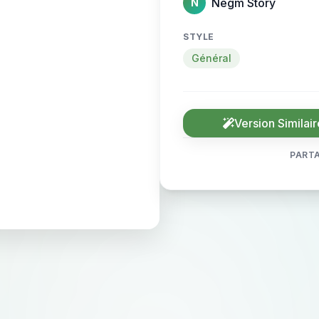
Negm Story
N
STYLE
Général
Version Similair
PARTA