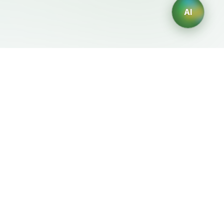
AI
Mentions Légales
Générateurs IA
Conditions d'Utilisation
Générateur de logos IA
Politique de Confidentialité
Générateur d'avatars IA
Politique de
Générateur de Portraits
Remboursement
Professionnels IA
Générateur de Design
d'Intérieur IA
Générateur de
Personnages IA
Générateur de Designs de
T-Shirts IA
Générateur de fonds
d'écran IA
Générateur de tatouages