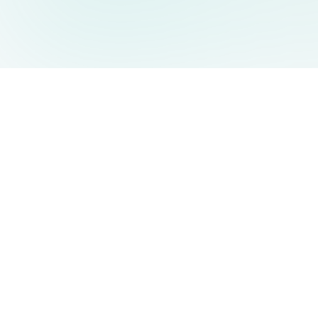
AIDesign
©
2026
AIDesign
.
Tous Droits Réservés
Génération d'images par IA gratuite pour tous