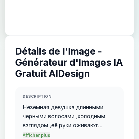
Détails de l'Image -
Générateur d'Images IA
Gratuit AIDesign
DESCRIPTION
Неземная девушка длинными
чёрными волосами ,холодным
взглядом ,её руки оживают
тонкие стебли длинных колючий
Afficher plus