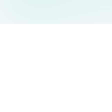
AIDesign
©
2026
AIDesign
.
Tous Droits Réservés
Génération d'images par IA gratuite pour tous