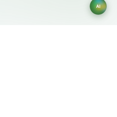
AI
Mentions Légales
Générateurs IA
Conditions d'Utilisation
Générateur de logos IA
Politique de Confidentialité
Générateur d'avatars IA
Politique de
Générateur de Portraits
Remboursement
Professionnels IA
Générateur de Design
d'Intérieur IA
Générateur de
Personnages IA
Générateur de Designs de
T-Shirts IA
Générateur de fonds
d'écran IA
Générateur de tatouages