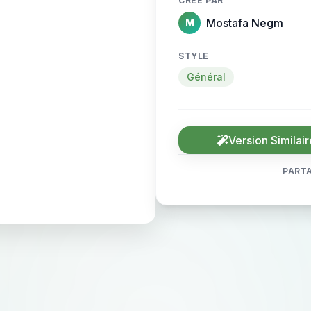
CRÉÉ PAR
Mostafa Negm
M
STYLE
Général
Version Similair
PARTA