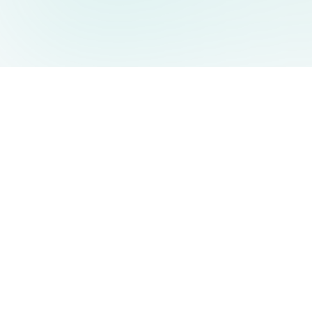
AIDesign
©
2026
AIDesign
.
Tous Droits Réservés
Génération d'images par IA gratuite pour tous