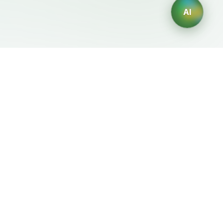
AI
Mentions Légales
Générateurs IA
Conditions d'Utilisation
Générateur de logos IA
Politique de Confidentialité
Générateur d'avatars IA
Politique de
Générateur de Portraits
Remboursement
Professionnels IA
Générateur de Design
d'Intérieur IA
Générateur de
Personnages IA
Générateur de Designs de
T-Shirts IA
Générateur de fonds
d'écran IA
Générateur de tatouages