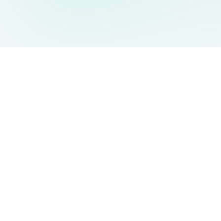
AIDesign
©
2026
AIDesign
.
Tous Droits Réservés
Génération d'images par IA gratuite pour tous