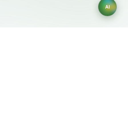
AI
Mentions Légales
Générateurs IA
Conditions d'Utilisation
Générateur de logos IA
Politique de Confidentialité
Générateur d'avatars IA
Politique de
Générateur de Portraits
Remboursement
Professionnels IA
Générateur de Design
d'Intérieur IA
Générateur de
Personnages IA
Générateur de Designs de
T-Shirts IA
Générateur de fonds
d'écran IA
Générateur de tatouages