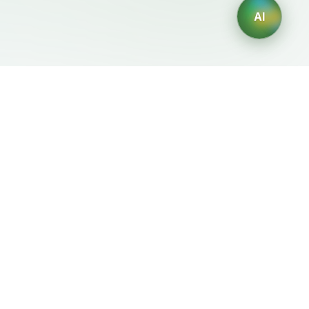
AI
Mentions Légales
Générateurs IA
Conditions d'Utilisation
Générateur de logos IA
Politique de Confidentialité
Générateur d'avatars IA
Politique de
Générateur de Portraits
Remboursement
Professionnels IA
Générateur de Design
d'Intérieur IA
Générateur de
Personnages IA
Générateur de Designs de
T-Shirts IA
Générateur de fonds
d'écran IA
Générateur de tatouages