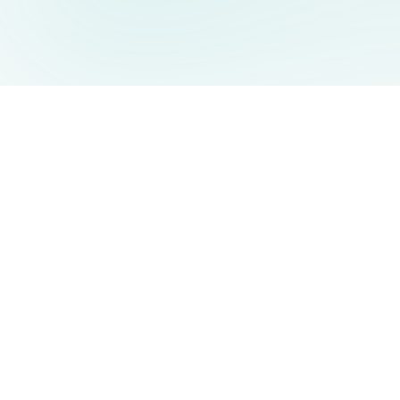
AIDesign
©
2026
AIDesign
.
Tous Droits Réservés
Génération d'images par IA gratuite pour tous