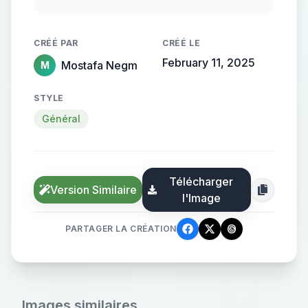
flowing, streamlined metallic
gradient, with the name elegantly
CRÉÉ PAR
CRÉÉ LE
protruding from the background,
February 11, 2025
Mostafa Negm
M
creating a sense of motion and
high-end elegance.
STYLE
Général
Télécharger
Version Similaire
l'Image
PARTAGER LA CRÉATION
Images similaires