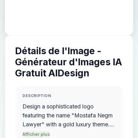
Détails de l'Image -
Générateur d'Images IA
Gratuit AIDesign
DESCRIPTION
Design a sophisticated logo
featuring the name "Mostafa Negm
Lawyer" with a gold luxury theme.
The logo should incorporate a
Afficher plus