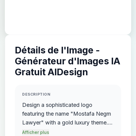
Détails de l'Image -
Générateur d'Images IA
Gratuit AIDesign
DESCRIPTION
Design a sophisticated logo
featuring the name "Mostafa Negm
Lawyer" with a gold luxury theme.
The logo should incorporate a
Afficher plus