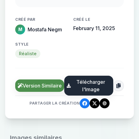
flowing, streamlined metallic
gradient, with the name elegantly
CRÉÉ PAR
CRÉÉ LE
protruding from the background,
February 11, 2025
Mostafa Negm
M
creating a sense of motion and
high-end elegance.
STYLE
Réaliste
Télécharger
Version Similaire
l'Image
PARTAGER LA CRÉATION
Images similaires