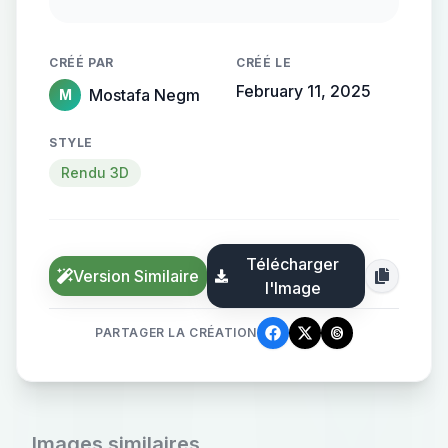
streamlined metallic gradient, with
the name elegantly protruding from
CRÉÉ PAR
CRÉÉ LE
the background, creating a sense of
February 11, 2025
Mostafa Negm
M
motion and high-end elegance.
STYLE
Rendu 3D
Télécharger
Version Similaire
l'Image
PARTAGER LA CRÉATION
Images similaires