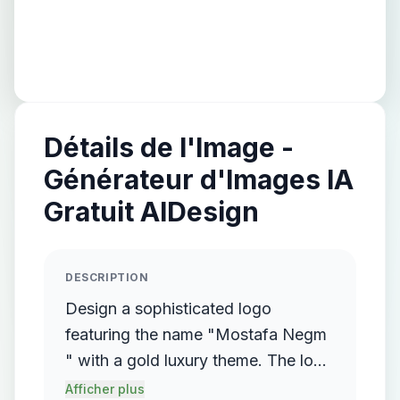
Détails de l'Image -
Générateur d'Images IA
Gratuit AIDesign
DESCRIPTION
Design a sophisticated logo
featuring the name "Mostafa Negm
" with a gold luxury theme. The logo
should incorporate a flowing,
Afficher plus