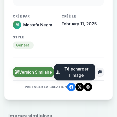
streamlined metallic gradient, with
the name elegantly protruding from
CRÉÉ PAR
CRÉÉ LE
the background, creating a sense of
February 11, 2025
Mostafa Negm
M
motion and high-end elegance.
STYLE
Général
Télécharger
Version Similaire
l'Image
PARTAGER LA CRÉATION
Images similaires