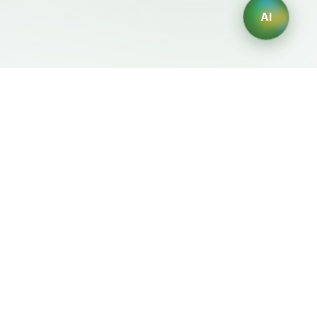
AI
Mentions Légales
Générateurs IA
Conditions d'Utilisation
Générateur de logos IA
Politique de Confidentialité
Générateur d'avatars IA
Politique de
Générateur de Portraits
Remboursement
Professionnels IA
Générateur de Design
d'Intérieur IA
Générateur de
Personnages IA
Générateur de Designs de
T-Shirts IA
Générateur de fonds
d'écran IA
Générateur de tatouages