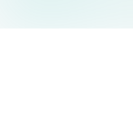
AIDesign
©
2026
AIDesign
.
Tous Droits Réservés
Génération d'images par IA gratuite pour tous