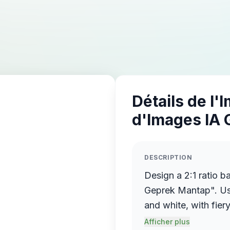
Détails de l'
d'Images IA 
DESCRIPTION
Design a 2:1 ratio b
Geprek Mantap". Use 
and white, with fier
crispy fried chicken
Afficher plus