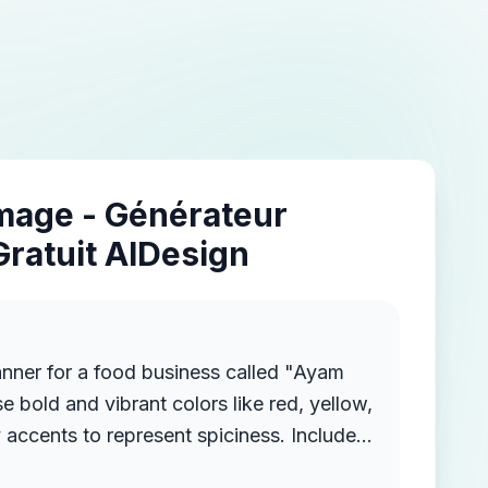
Image - Générateur
Gratuit AIDesign
anner for a food business called "Ayam
bold and vibrant colors like red, yellow,
y accents to represent spiciness. Include
, red chili peppers, and sambal in a stone