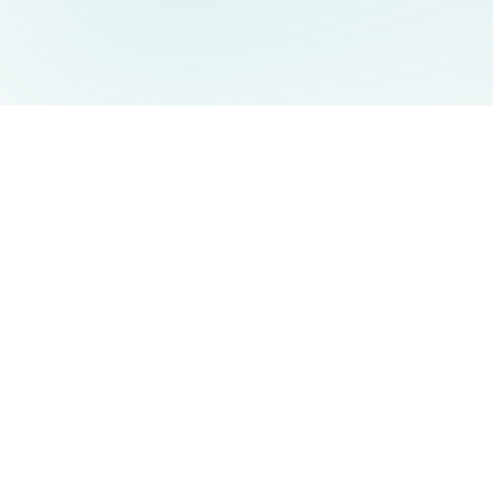
AIDesign
©
2026
AIDesign
.
Tous Droits Réservés
Génération d'images par IA gratuite pour tous