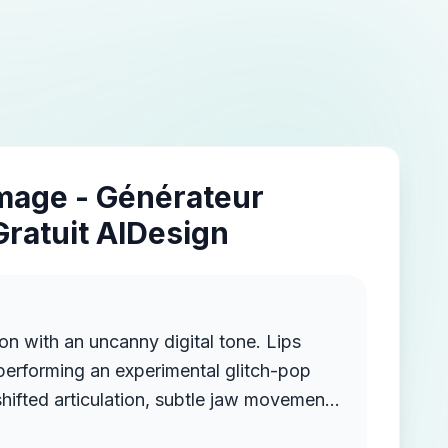
Image - Générateur
Gratuit AIDesign
on with an uncanny digital tone. Lips
 performing an experimental glitch-pop
hifted articulation, subtle jaw movement.
ht emotional delay in expressions, eyes