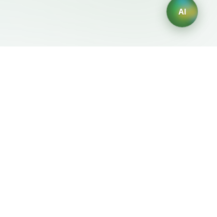
AI
Mentions Légales
Générateurs IA
Conditions d'Utilisation
Générateur de logos IA
Politique de Confidentialité
Générateur d'avatars IA
Politique de
Générateur de Portraits
Remboursement
Professionnels IA
Générateur de Design
d'Intérieur IA
Générateur de
Personnages IA
Générateur de Designs de
T-Shirts IA
Générateur de fonds
d'écran IA
Générateur de tatouages