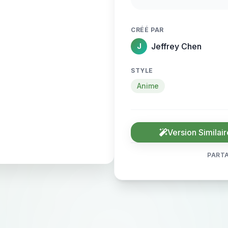
blinking slowly and 
rhythmic sway of th
CRÉÉ PAR
timing. Faint hologra
Jeffrey Chen
J
subtle parallax shif
camera micro-zoom, 
STYLE
Anime
Version Similair
PARTA