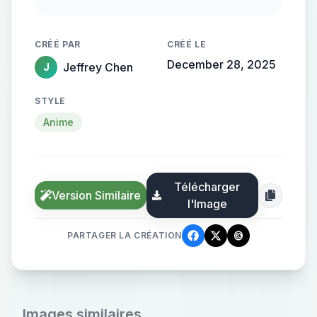
纤长的手指托着脸，面容精致立体，
灰绿色虹膜，皮肤细腻白皙，表情糅
CRÉÉ PAR
CRÉÉ LE
合冷酷与忧郁清冷，细微神态楚楚动
December 28, 2025
Jeffrey Chen
J
人。暗光沙发背景烘托电影氛围，面
部特写捕捉慵懒动态，写实笔触刻画
STYLE
发丝层次与皮肤通透感，CG 厚涂增强
Anime
光影质感，魅力十足。
Télécharger
Version Similaire
l'Image
PARTAGER LA CRÉATION
Images similaires