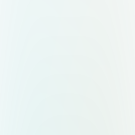
знак + слово "Mepo". Два
варианта — горизонтальный (знак
слева, текст справа) и
вертикальный (знак сверху, текст
снизу). Форматы: вектор,
прозрачный фон,
масштабируемость.