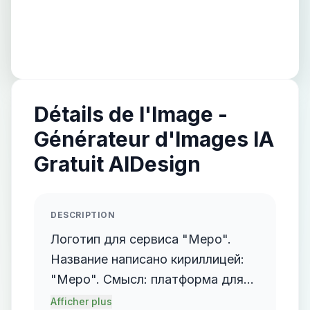
Détails de l'Image -
Générateur d'Images IA
Gratuit AIDesign
DESCRIPTION
Логотип для сервиса "Mepo".
Название написано кириллицей:
"Mepo". Смысл: платформа для
организаторов мероприятий.
Afficher plus