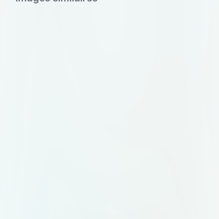
мобильном приложении и на
бейдже организатора. Цветовая
палитра: графитовый (#2D2D2D)
как основной, акцентный —
терракота (#C27A5A). Допустим
тёплый белый фон (#FAF8F5).
Идея знака: абстрактный символ,
объединяющий несколько
элементов в одно целое.
Например: несколько точек или
линий, сходящихся в одну форму.
Или стилизованная буква "М",
внутри которой просматривается
узел или связка. Без клише вроде
колокольчиков, воздушных шаров
и свадебных колец. Композиция: