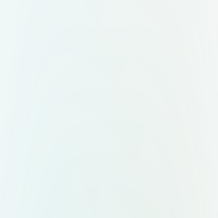
знак + слово "Mepo". Два
варианта — горизонтальный (знак
слева, текст справа) и
вертикальный (знак сверху, текст
снизу). Форматы: вектор,
прозрачный фон,
масштабируемость.