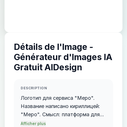
Détails de l'Image -
Générateur d'Images IA
Gratuit AIDesign
DESCRIPTION
Логотип для сервиса "Mepo".
Название написано кириллицей:
"Mepo". Смысл: платформа для
организаторов мероприятий.
Afficher plus