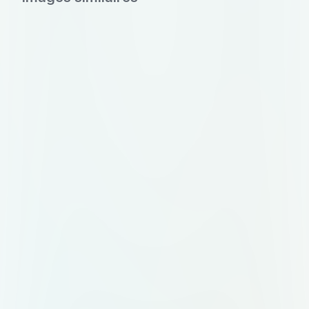
мобильном приложении и на
бейдже организатора. Цветовая
палитра: графитовый (#2D2D2D)
как основной, акцентный —
терракота (#C27A5A). Допустим
тёплый белый фон (#FAF8F5).
Идея знака: абстрактный символ,
объединяющий несколько
элементов в одно целое.
Например: несколько точек или
линий, сходящихся в одну форму.
Или стилизованная буква "M",
внутри которой просматривается
узел или связка. Без клише вроде
колокольчиков, воздушных шаров
и свадебных колец. Композиция: