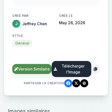
realistic, sharp focus, gold and
brass tones
CRÉÉ PAR
CRÉÉ LE
May 26, 2026
Jeffrey Chen
J
STYLE
Général
Télécharger
Version Similaire
l'Image
PARTAGER LA CRÉATION
Images similaires