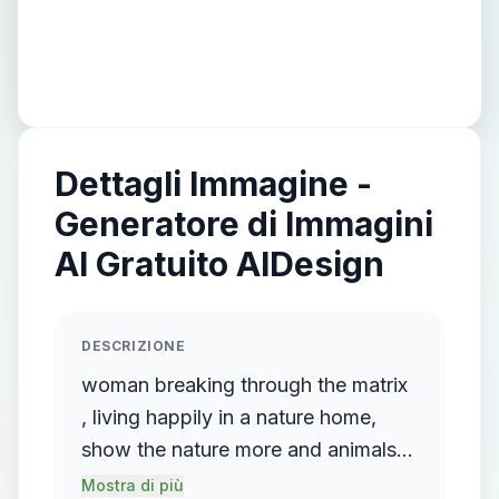
Dettagli Immagine -
Generatore di Immagini
AI Gratuito AIDesign
DESCRIZIONE
woman breaking through the matrix
, living happily in a nature home,
show the nature more and animals
all around her , lots of animals
Mostra di più