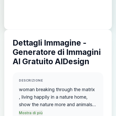
Dettagli Immagine -
Generatore di Immagini
AI Gratuito AIDesign
DESCRIZIONE
woman breaking through the matrix
, living happily in a nature home,
show the nature more and animals
all around her , lots of animals
Mostra di più