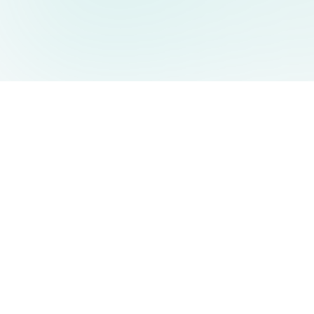
AIDesign
©
2026
AIDesign
.
Tutti i diritti riservati
Generatore di immagini AI gratuito e facile da usare per tutti