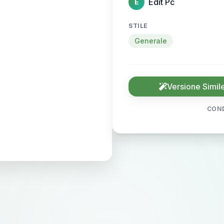
Edit Pc
E
STILE
Generale
Versione Simil
COND