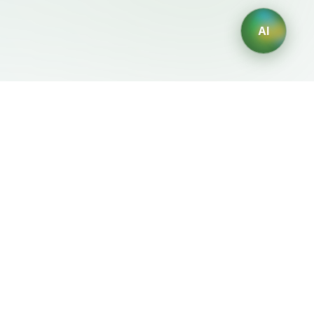
AI
Legale
Generatori IA
Termini di servizio
Generatore di loghi IA
Privacy
Generatore di avatar IA
Politica di rimborso
Generatore di Foto
Professionali con IA
Generatore di Interior
Design con IA
Generatore di Personaggi
con IA
Generatore di Grafiche per
Magliette con IA
Generatore di sfondi IA
Generatore di tatuaggi IA