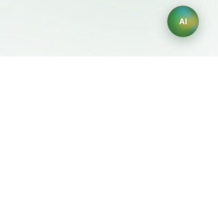
AI
Legale
Generatori IA
Termini di servizio
Generatore di loghi IA
Privacy
Generatore di avatar IA
Politica di rimborso
Generatore di Foto
Professionali con IA
Generatore di Interior
Design con IA
Generatore di Personaggi
con IA
Generatore di Grafiche per
Magliette con IA
Generatore di sfondi IA
Generatore di tatuaggi IA