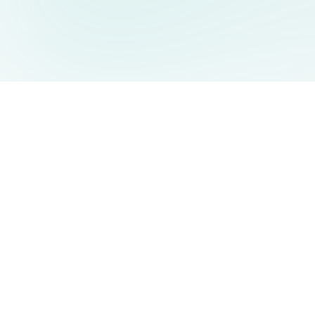
AIDesign
©
2026
AIDesign
.
Tutti i diritti riservati
Generatore di immagini AI gratuito e facile da usare per tutti