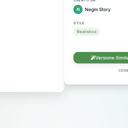
CREATO DA
Negm Story
N
STILE
Realistico
Versione Simil
COND