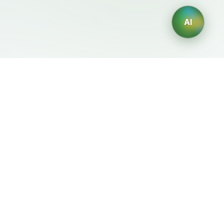
AI
Legale
Generatori IA
Termini di servizio
Generatore di loghi IA
Privacy
Generatore di avatar IA
Politica di rimborso
Generatore di Foto
Professionali con IA
Generatore di Interior
Design con IA
Generatore di Personaggi
con IA
Generatore di Grafiche per
Magliette con IA
Generatore di sfondi IA
Generatore di tatuaggi IA