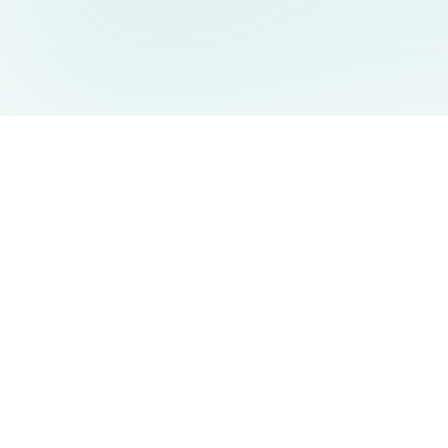
AIDesign
©
2026
AIDesign
.
Tutti i diritti riservati
Generatore di immagini AI gratuito e facile da usare per tutti