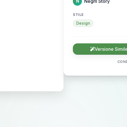
Negm Story
N
STILE
Design
Versione Simil
COND