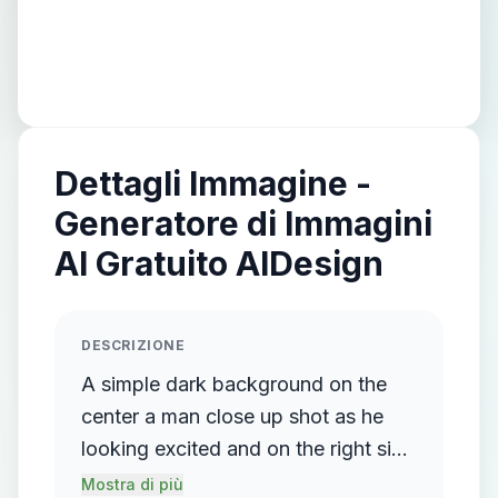
Dettagli Immagine -
Generatore di Immagini
AI Gratuito AIDesign
DESCRIZIONE
A simple dark background on the
center a man close up shot as he
looking excited and on the right side
a humonid robot and on the left side
Mostra di più