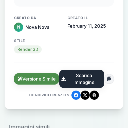
a two humonid robot and add a
beautiful cinematic feel and add a
CREATO DA
CREATO IL
glow behind it ok ma
February 11, 2025
Nova Nova
N
STILE
Render 3D
Scarica
Versione Simile
immagine
CONDIVIDI CREAZIONE
Immagini simili