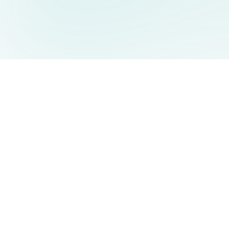
AIDesign
©
2026
AIDesign
.
Tutti i diritti riservati
Generatore di immagini AI gratuito e facile da usare per tutti