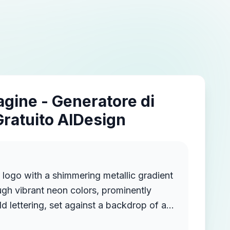
agine - Generatore di
Gratuito AIDesign
 logo with a shimmering metallic gradient
ough vibrant neon colors, prominently
ld lettering, set against a backdrop of a
high-definition documentary events and facts