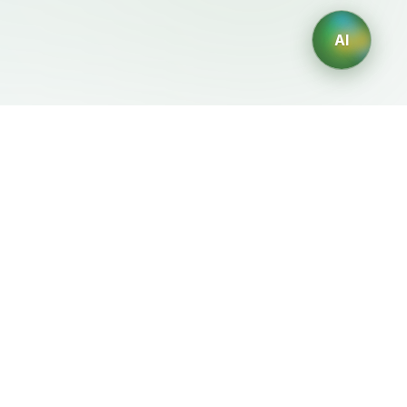
AI
Legale
Generatori IA
Termini di servizio
Generatore di loghi IA
Privacy
Generatore di avatar IA
Politica di rimborso
Generatore di Foto
Professionali con IA
Generatore di Interior
Design con IA
Generatore di Personaggi
con IA
Generatore di Grafiche per
Magliette con IA
Generatore di sfondi IA
Generatore di tatuaggi IA