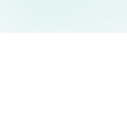
AIDesign
©
2026
AIDesign
.
Tutti i diritti riservati
Generatore di immagini AI gratuito e facile da usare per tutti