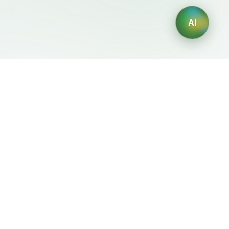
AI
Legale
Generatori IA
Termini di servizio
Generatore di loghi IA
Privacy
Generatore di avatar IA
Politica di rimborso
Generatore di Foto
Professionali con IA
Generatore di Interior
Design con IA
Generatore di Personaggi
con IA
Generatore di Grafiche per
Magliette con IA
Generatore di sfondi IA
Generatore di tatuaggi IA