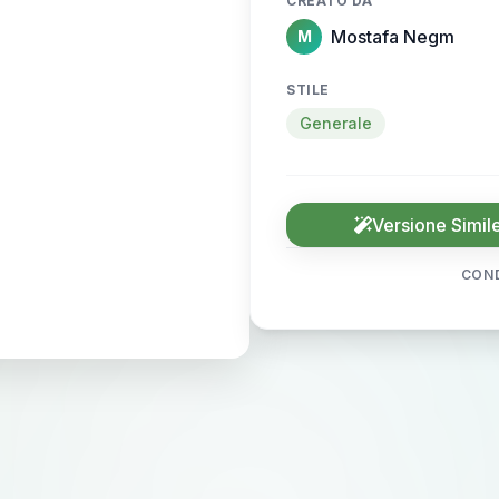
CREATO DA
Mostafa Negm
M
STILE
Generale
Versione Simil
COND