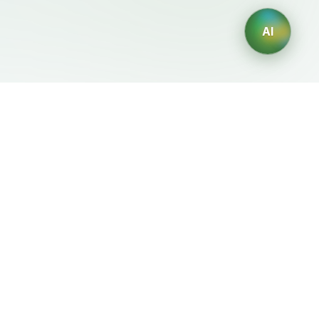
AI
Legale
Generatori IA
Termini di servizio
Generatore di loghi IA
Privacy
Generatore di avatar IA
Politica di rimborso
Generatore di Foto
Professionali con IA
Generatore di Interior
Design con IA
Generatore di Personaggi
con IA
Generatore di Grafiche per
Magliette con IA
Generatore di sfondi IA
Generatore di tatuaggi IA