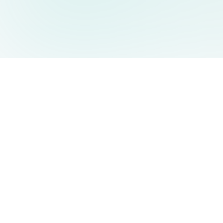
AIDesign
©
2026
AIDesign
.
Tutti i diritti riservati
Generatore di immagini AI gratuito e facile da usare per tutti