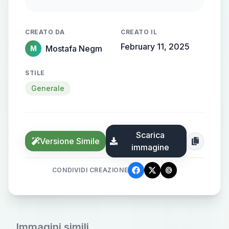
flowing, streamlined metallic
gradient, with the name elegantly
CREATO DA
CREATO IL
protruding from the background,
February 11, 2025
Mostafa Negm
M
creating a sense of motion and
high-end elegance.
STILE
Generale
Scarica
Versione Simile
immagine
CONDIVIDI CREAZIONE
Immagini simili