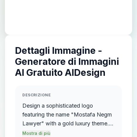
Dettagli Immagine -
Generatore di Immagini
AI Gratuito AIDesign
DESCRIZIONE
Design a sophisticated logo
featuring the name "Mostafa Negm
Lawyer" with a gold luxury theme.
The logo should incorporate a
Mostra di più