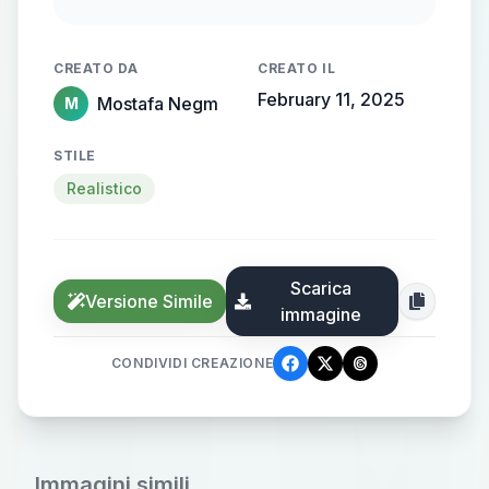
flowing, streamlined metallic
gradient, with the name elegantly
CREATO DA
CREATO IL
protruding from the background,
February 11, 2025
Mostafa Negm
M
creating a sense of motion and
high-end elegance.
STILE
Realistico
Scarica
Versione Simile
immagine
CONDIVIDI CREAZIONE
Immagini simili