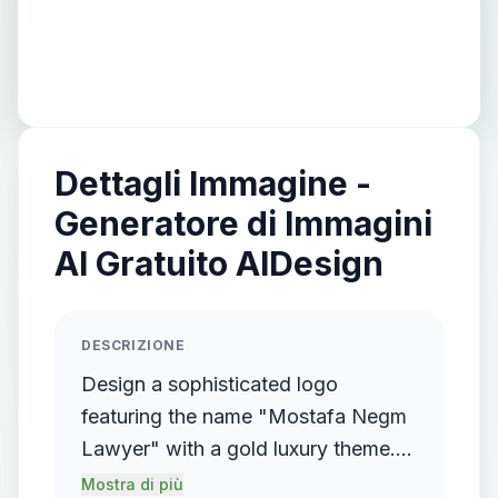
Dettagli Immagine -
Generatore di Immagini
AI Gratuito AIDesign
DESCRIZIONE
Design a sophisticated logo
featuring the name "Mostafa Negm
Lawyer" with a gold luxury theme.
The logo should incorporate a
Mostra di più