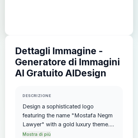
Dettagli Immagine -
Generatore di Immagini
AI Gratuito AIDesign
DESCRIZIONE
Design a sophisticated logo
featuring the name "Mostafa Negm
Lawyer" with a gold luxury theme.
The logo should incorporate a
Mostra di più