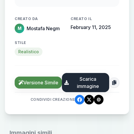
flowing, streamlined metallic
gradient, with the name elegantly
CREATO DA
CREATO IL
protruding from the background,
February 11, 2025
Mostafa Negm
M
creating a sense of motion and
high-end elegance.
STILE
Realistico
Scarica
Versione Simile
immagine
CONDIVIDI CREAZIONE
Immagini simili